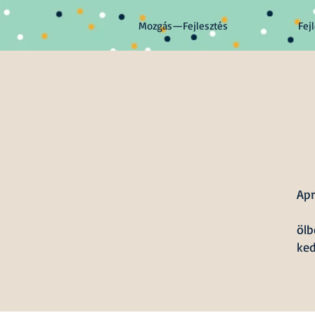
Mozgás—Fejlesztés
Fej
Apr
ölb
ke