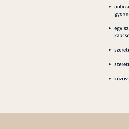
önbiza
gyerme
egy sz
kapcso
szeret
szeret
közös