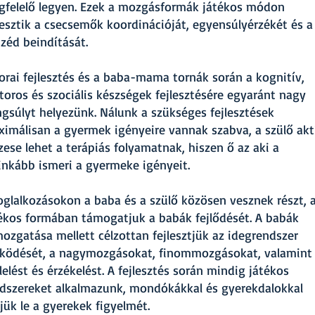
felelő legyen. Ezek a mozgásformák játékos módon
lesztik a csecsemők koordinációját, egyensúlyérzékét és a
zéd beindítását.
orai fejlesztés és a baba-mama tornák során a kognitív,
oros és szociális készségek fejlesztésére egyaránt nagy
gsúlyt helyezünk. Nálunk a szükséges fejlesztések
imálisan a gyermek igényeire vannak szabva, a szülő akt
zese lehet a terápiás folyamatnak, hiszen ő az aki a
inkább ismeri a gyermeke igényeit.
oglalkozásokon a baba és a szülő közösen vesznek részt, 
ékos formában támogatjuk a babák fejlődését. A babák
ozgatása mellett célzottan fejlesztjük az idegrendszer
ödését, a nagymozgásokat, finommozgásokat, valamint
lelést és érzékelést. A fejlesztés során mindig játékos
szereket alkalmazunk, mondókákkal és gyerekdalokkal
jük le a gyerekek figyelmét.