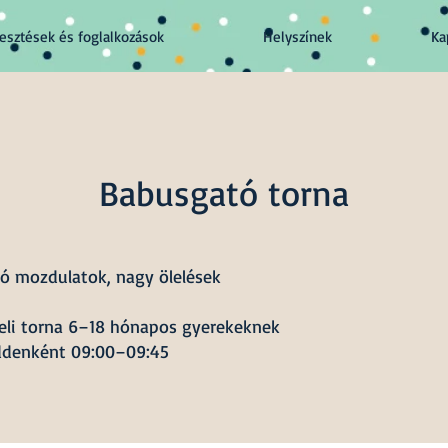
lesztések és foglalkozások
Helyszínek
Ka
Babusgató torna
ó mozdulatok, nagy ölelések
eli torna 6–18 hónapos gyerekeknek
ddenként 09:00–09:45