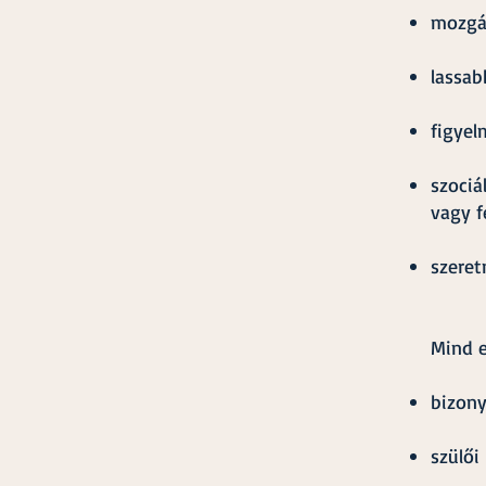
mozgás
lassab
figyel
szociá
vagy f
szeret
Mind e
bizony
szülő