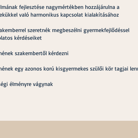
lmának fejlesztése nagymértékben hozzájárulna a
kükkel való harmonikus kapcsolat kialakításához
akemberrel szeretnék megbeszélni gyermekfejlődéssel
latos kérdéseiket
nének szakembertől kérdezni
nének egy azonos korú kisgyermekes szülői kör tagjai len
ségi élményre vágynak