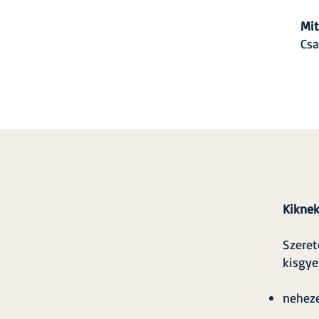
Mit
Csa
Kiknek
Szeret
kisgye
neheze