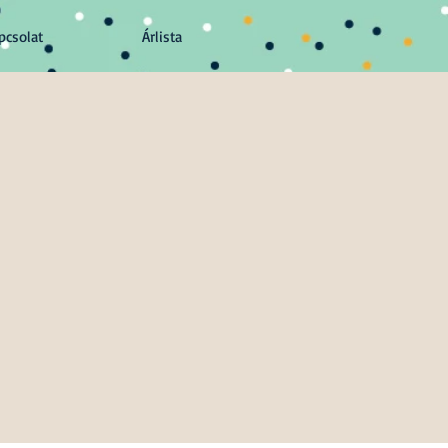
pcsolat
Árlista