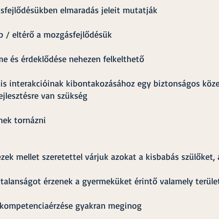
fejlődésükben elmaradás jeleit mutatják
b / eltérő a mozgásfejlődésük
me és érdeklődése nehezen felkelthető
lis interakcióinak kibontakozásához egy biztonságos köz
ejlesztésre van szükség
nek tornázni​
zek mellet szeretettel várjuk azokat a kisbabás szülőket, 
talanságot érzenek a gyermeküket érintő valamely terüle
i kompetenciaérzése gyakran meginog