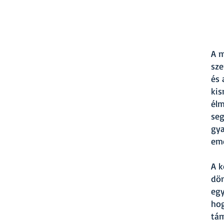
A m
sze
és 
kis
élm
seg
gya
eme
A k
dön
egy
hog
tám