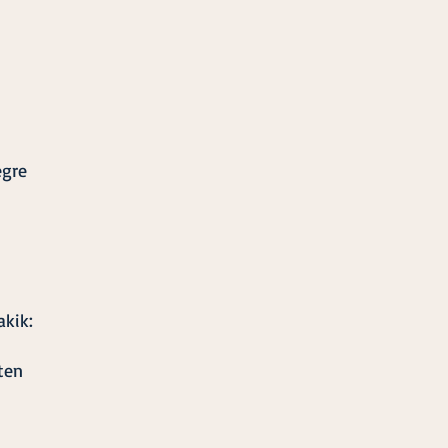
egre
akik:
ten