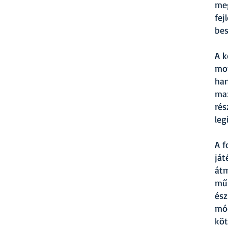
meg
fej
bes
A k
mot
han
max
rés
leg
A f
ját
átm
műk
ész
mód
köt