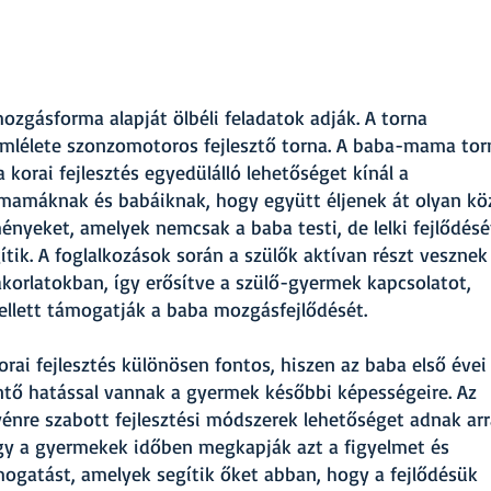
ozgásforma alapját ölbéli feladatok adják. A torna
mlélete szonzomotoros fejlesztő torna. A baba-mama tor
a korai fejlesztés egyedülálló lehetőséget kínál a
mamáknak és babáiknak, hogy együtt éljenek át olyan kö
ényeket, amelyek nemcsak a baba testi, de lelki fejlődésé
ítik. A foglalkozások során a szülők aktívan részt vesznek
korlatokban, így erősítve a szülő-gyermek kapcsolatot,
llett támogatják a baba mozgásfejlődését.
orai fejlesztés különösen fontos, hiszen az baba első évei
tő hatással vannak a gyermek későbbi képességeire. Az
énre szabott fejlesztési módszerek lehetőséget adnak arr
y a gyermekek időben megkapják azt a figyelmet és
ogatást, amelyek segítik őket abban, hogy a fejlődésük