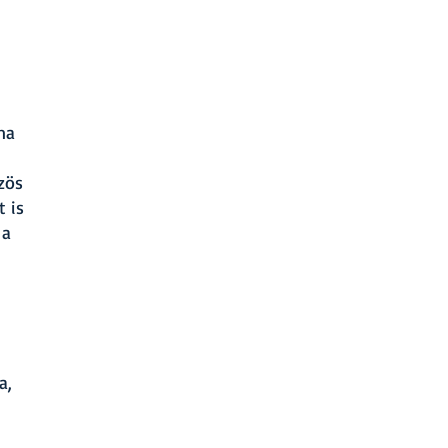
na
zös
t is
 a
a,